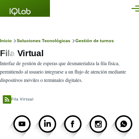
Pasar al contenido principal
Men
Ruta
Inicio
Soluciones Tecnológicas
Gestión de turnos
Fila Virtual
de
Interfaz de gestión de esperas que desmaterializa la fila física,
navegación
permitiendo al usuario integrarse a un flujo de atención mediante
dispositivos móviles o terminales digitales.
Fila Virtual
Imagen
Imagen
Imagen
Imagen
Imagen