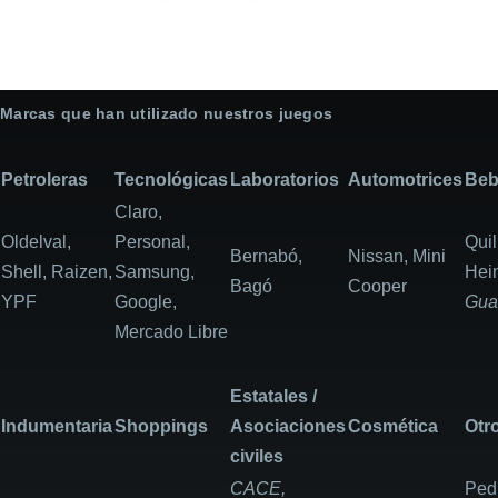
Marcas que han utilizado nuestros juegos
Petroleras
Tecnológicas
Laboratorios
Automotrices
Beb
Claro,
Oldelval,
Personal,
Qui
Bernabó,
Nissan, Mini
Shell, Raizen,
Samsung,
Hei
Bagó
Cooper
YPF
Google,
Gua
Mercado Libre
Estatales /
Indumentaria
Shoppings
Asociaciones
Cosmética
Otr
civiles
CACE,
Ped